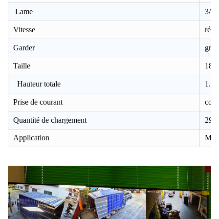
Lame
3/5 
Vitesse
régl
Garder
grill
Taille
18 p
Hauteur totale
1.3 
Prise de courant
com
Quantité de chargement
292
Application
Mais